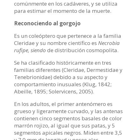
comúnmente en los cadáveres, y se utiliza
para estimar el momento de la muerte.
Reconociendo al gorgojo
Es un coleóptero que pertenece a la familia
Cleridae y su nombre científico es
Necrobia
rufipe, siendo
de
distribución cosmopolita.
Se ha clasificado históricamente en tres
familias diferentes (Cleridae, Dermestidae y
Tenebrionidae) debido a su aspecto y
comportamiento inusuales
(Klug, 1842;
Abeille, 1895; Solervicens, 2005).
En los adultos, el primer antenómero es
grueso y ligeramente curvado, y las antenas
contienen cinco segmentos basales de color
marrón rojizo, al igual que sus patas, y 5
segmentos apicales negros. Miden entre 3,5
y 7,0 mm de longitud y posee alas