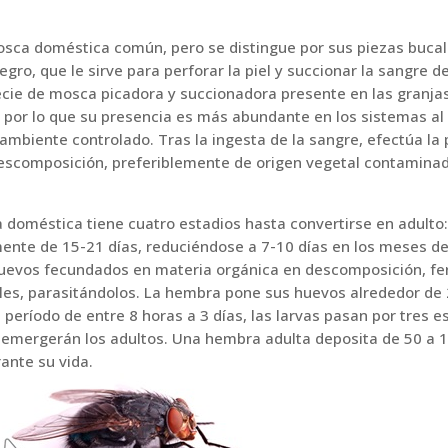
sca doméstica común, pero se distingue por sus piezas bucal
gro, que le sirve para perforar la piel y succionar la sangre d
ecie de mosca picadora y succionadora presente en las granjas
 por lo que su presencia es más abundante en los sistemas al a
ambiente controlado. Tras la ingesta de la sangre, efectúa la
escomposición, preferiblemente de origen vegetal contaminad
ca doméstica tiene cuatro estadios hasta convertirse en adulto:
ente de 15-21 días, reduciéndose a 7-10 días en los meses de 
evos fecundados en materia orgánica en descomposición, fe
ales, parasitándolos. La hembra pone sus huevos alrededor de 
período de entre 8 horas a 3 días, las larvas pasan por tres 
al emergerán los adultos. Una hembra adulta deposita de 50 a 
ante su vida.