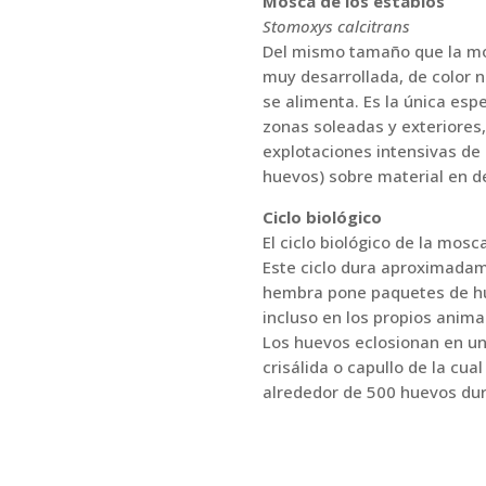
Mosca de los establos
Stomoxys calcitrans
Del mismo tamaño que la mo
muy desarrollada, de color ne
se alimenta. Es la única esp
zonas soleadas y exteriores,
explotaciones intensivas de 
huevos) sobre material en d
Ciclo biológico
El ciclo biológico de la mos
Este ciclo dura aproximadam
hembra pone paquetes de hu
incluso en los propios anim
Los huevos eclosionan en un 
crisálida o capullo de la cu
alrededor de 500 huevos dur