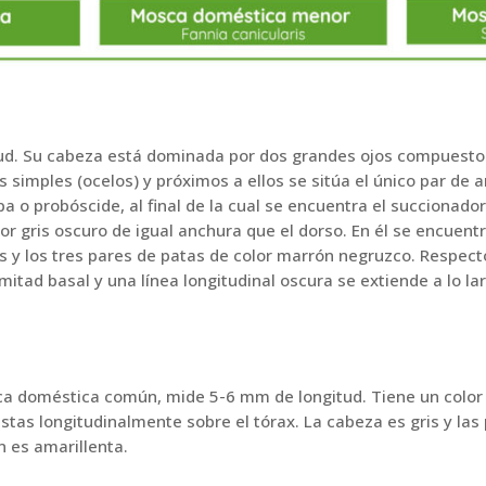
ud. Su cabeza está dominada por dos grandes ojos compuestos
os simples (ocelos) y próximos a ellos se sitúa el único par de 
 o probóscide, al final de la cual se encuentra el succionador 
or gris oscuro de igual anchura que el dorso. En él se encuentr
 y los tres pares de patas de color marrón negruzco. Respec
mitad basal y una línea longitudinal oscura se extiende a lo la
 doméstica común, mide 5-6 mm de longitud. Tiene un color g
stas longitudinalmente sobre el tórax. La cabeza es gris y la
n es amarillenta.